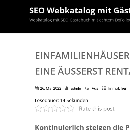
SEO Webkatalog mit Gäst
Webkatalog mit SEO Gästebuch mit echtem DoFollow B
EINFAMILIENHÄUSER 
EINE ÄUSSERST RENT
26. Mai 2022
Aus
Immobilien
admin
Lesedauer:
14
Sekunden
Rate this post
Kontinuierlich steigen die