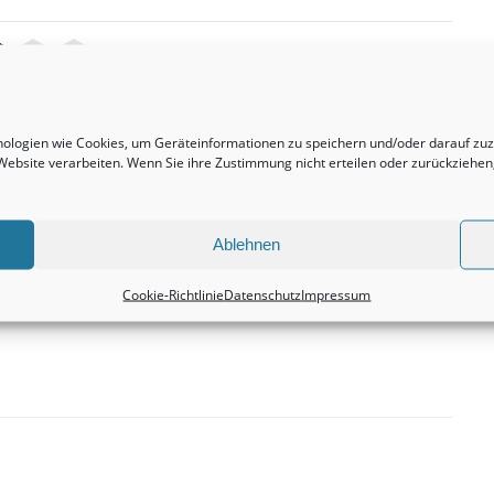
hnologien wie Cookies, um Geräteinformationen zu speichern und/oder darauf z
Nächster Beitrag
r Website verarbeiten. Wenn Sie ihre Zustimmung nicht erteilen oder zurückzieh
ich
Eigentumswohnungen sind durchweg eine
vielversprechende Investition.
Immobilien
Ablehnen
Cookie-Richtlinie
Datenschutz
Impressum