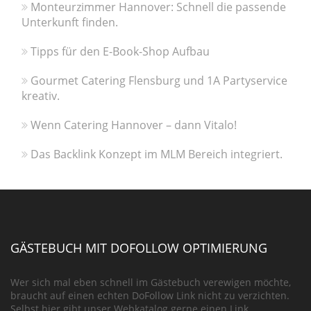
Monteurzimmer Hannover: Schnell die passende
Unterkunft finden.
Tipps für den E-Book-Shop Aufbau
Gourmet Catering Flensburg und 1A Partyservice
kreativ.
Wenn Catering Hannover – dann Vitalo!
Das Backlink Konzept im MLM Bereich integriert.
GÄSTEBUCH MIT DOFOLLOW OPTIMIERUNG
Wer sich mal eben schnell im Gästebuch verewigen möchte,
braucht auf einen echten DoFollow Link nicht zu verzichten.
Selbst hier gibt unser Webkatalog gerne einen Link.