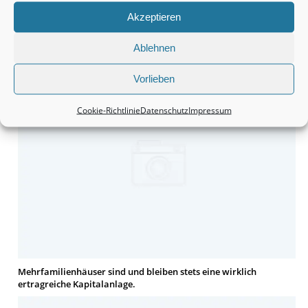
Akzeptieren
Ablehnen
Häuser bleiben tatsächlich eine wirklich interessante Sache.
Vorlieben
Cookie-Richtlinie
Datenschutz
Impressum
Mehrfamilienhäuser sind und bleiben stets eine wirklich
ertragreiche Kapitalanlage.