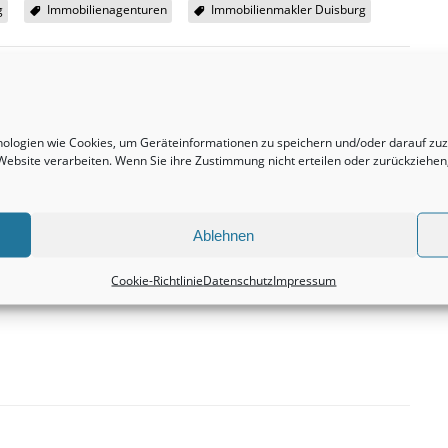
g
Immobilienagenturen
Immobilienmakler Duisburg
hnologien wie Cookies, um Geräteinformationen zu speichern und/oder darauf z
Nächster Beitrag
r Website verarbeiten. Wenn Sie ihre Zustimmung nicht erteilen oder zurückzieh
Doppelhaushälften sind immer eine sehr
e.
ertragreiche Anschaffung.
Immobilien
Ablehnen
Cookie-Richtlinie
Datenschutz
Impressum