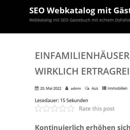
SEO Webkatalog mit Gäst
Webkatalog mit SEO Gästebuch mit echtem DoFollow B
EINFAMILIENHÄUSER
WIRKLICH ERTRAGRE
20. Mai 2022
Aus
Immobilien
admin
Lesedauer:
15
Sekunden
Rate this post
Kontinuierlich erhöhen sic