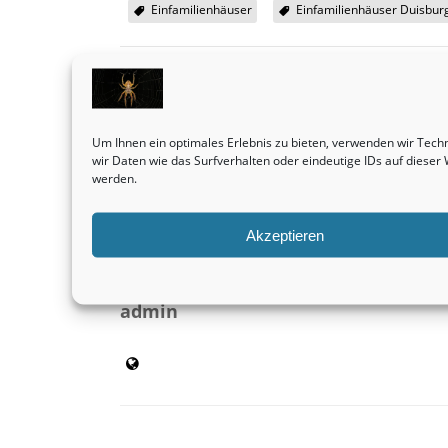
Einfamilienhäuser
Einfamilienhäuser Duisbur
SHARE THIS
Um Ihnen ein optimales Erlebnis zu bieten, verwenden wir Tec
Vorheriger Beitrag
wir Daten wie das Surfverhalten oder eindeutige IDs auf diese
Penthousewohnungen sind und bleiben
werden.
tatsächlich eine absolut profitable Kapitalanlag
Immobilien
Akzeptieren
admin