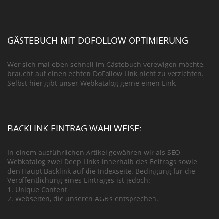
GÄSTEBUCH MIT DOFOLLOW OPTIMIERUNG
Wer sich mal eben schnell im Gästebuch verewigen möchte,
braucht auf einen echten DoFollow Link nicht zu verzichten.
Selbst hier gibt unser Webkatalog gerne einen Link.
BACKLINK EINTRAG WAHLWEISE:
In einem ausführlichen Artikel gewähren wir als SEO
Webkatalog zwei Deep Links innerhalb des Beitrags sowie
den Haupt Backlink auf die Indexseite. Bedingung für die
Veröffentlichung eines Eintrages ist jedoch:
1. Unique Content
2. Webseiten, die unseren AGB’s entsprechen.