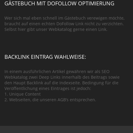
GÄSTEBUCH MIT DOFOLLOW OPTIMIERUNG
Wer sich mal eben schnell im Gästebuch verewigen möchte,
braucht auf einen echten DoFollow Link nicht zu verzichten.
Selbst hier gibt unser Webkatalog gerne einen Link.
BACKLINK EINTRAG WAHLWEISE:
In einem ausführlichen Artikel gewähren wir als SEO
Webkatalog zwei Deep Links innerhalb des Beitrags sowie
den Haupt Backlink auf die Indexseite. Bedingung für die
Veröffentlichung eines Eintrages ist jedoch:
1. Unique Content
2. Webseiten, die unseren AGB’s entsprechen.