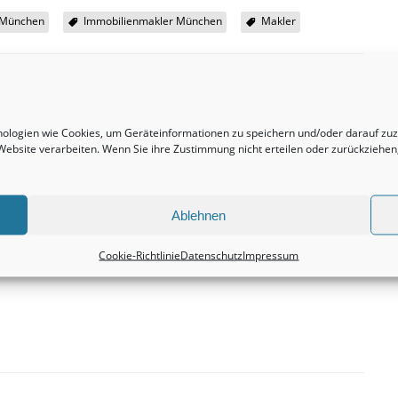
 München
Immobilienmakler München
Makler
hnologien wie Cookies, um Geräteinformationen zu speichern und/oder darauf z
r Website verarbeiten. Wenn Sie ihre Zustimmung nicht erteilen oder zurückzieh
Nächster Beitrag
Häuser bleiben grundsätzlich eine absolut
attraktive Kapitalanlage.
Immobilienbewertung
Ablehnen
Cookie-Richtlinie
Datenschutz
Impressum