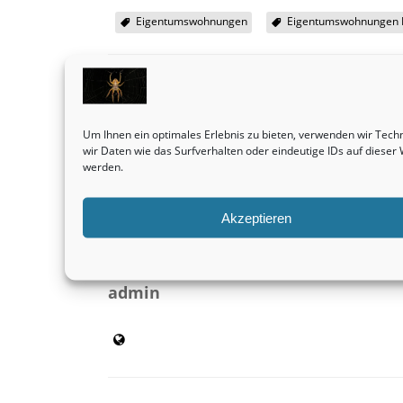
Eigentumswohnungen
Eigentumswohnungen
SHARE THIS
Um Ihnen ein optimales Erlebnis zu bieten, verwenden wir Tec
wir Daten wie das Surfverhalten oder eindeutige IDs auf diese
Vorheriger Beitrag
werden.
Grundstücke sind tatsächlich eine absolut
ertragreiche Sache.
Immobilienbewertung
Akzeptieren
admin