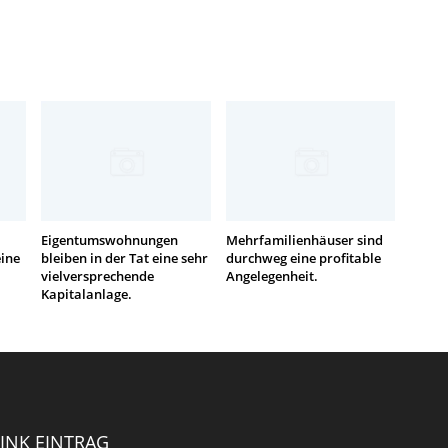
Eigentumswohnungen
Mehrfamilienhäuser sind
eine
bleiben in der Tat eine sehr
durchweg eine profitable
vielversprechende
Angelegenheit.
Kapitalanlage.
INK EINTRAG