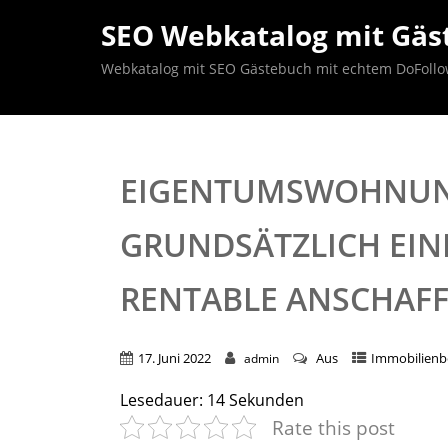
SEO Webkatalog mit Gäst
Webkatalog mit SEO Gästebuch mit echtem DoFollow B
EIGENTUMSWOHNUN
GRUNDSÄTZLICH EINE
ENTABLE ANSCHAFF
17. Juni 2022
Aus
Immobilien
admin
Lesedauer:
14
Sekunden
Rate this post