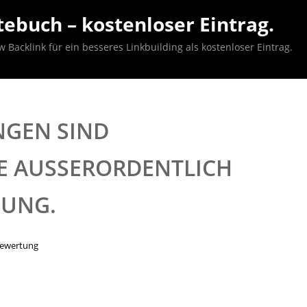
ebuch – kostenloser Eintrag.
acklink für ein besseres Linkbuilding als kostenloser Eintrag.
GEN SIND
 AUSSERORDENTLICH R
UNG.
bewertung