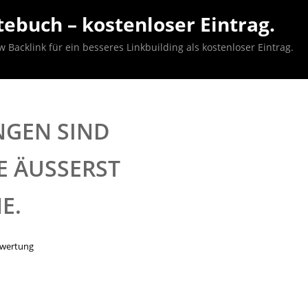
ebuch – kostenloser Eintrag.
acklink für ein besseres Linkbuilding als kostenloser Eintrag.
GEN SIND
 ÄUSSERST F
E.
ewertung