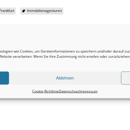
rankfurt
Immobilienagenturen
hnologien wie Cookies, um Geräteinformationen zu speichern und/oder darauf z
r Website verarbeiten. Wenn Sie ihre Zustimmung nicht erteilen oder zurückzieh
Nächster Beitrag
Mehrfamilienhäuser sind und bleiben immer eine
sehr gewinnbringende Anschaffung.
Ablehnen
Immobilienbewertung
Cookie-Richtlinie
Datenschutz
Impressum