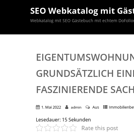
SEO Webkatalog mit Gäst
Webkatalog mit SEO Gästebuch mit echtem DoFollow B
EIGENTUMSWOHNUN
GRUNDSÄTZLICH EINE
ASZINIERENDE SACH
1. Mai 2022
Aus
Immobilienb
admin
Lesedauer:
15
Sekunden
Rate this post