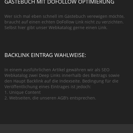
GÄSTEBUCH MIT DOFOLLOW OPTIMIERUNG
Wer sich mal eben schnell im Gästebuch verewigen möchte,
braucht auf einen echten DoFollow Link nicht zu verzichten.
Selbst hier gibt unser Webkatalog gerne einen Link.
BACKLINK EINTRAG WAHLWEISE:
In einem ausführlichen Artikel gewähren wir als SEO
Webkatalog zwei Deep Links innerhalb des Beitrags sowie
den Haupt Backlink auf die Indexseite. Bedingung für die
Veröffentlichung eines Eintrages ist jedoch:
1. Unique Content
2. Webseiten, die unseren AGB’s entsprechen.