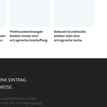
Penthousewohnungen
Bebaute Grundstücke
sehr
bleiben immer eine
bleiben stets eine
on.
ertragreiche Anschaffung.
ertragreiche Sache.
INK EINTRAG
EISE:
m ausführlichen Artikel
n wir als SEO Webkatalog