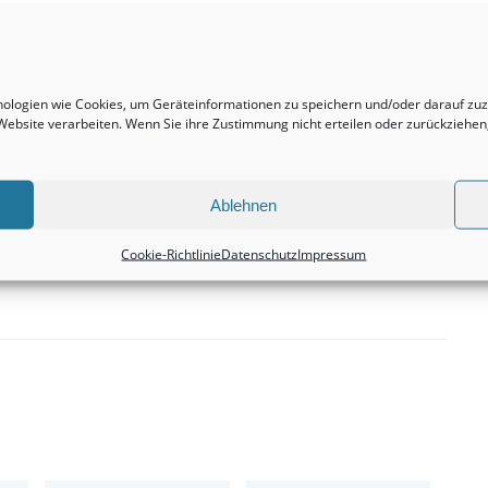
Nächster Beitrag
Bebaute Grundstücke bleiben durchweg eine
hnologien wie Cookies, um Geräteinformationen zu speichern und/oder darauf z
wirklich profitable Kapitalanlage.
r Website verarbeiten. Wenn Sie ihre Zustimmung nicht erteilen oder zurückzieh
Immobilien
Ablehnen
Cookie-Richtlinie
Datenschutz
Impressum