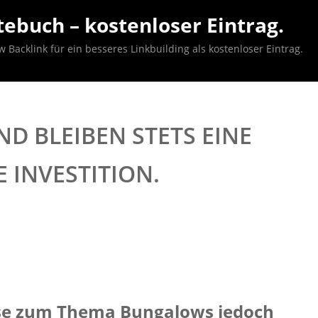
ebuch – kostenloser Eintrag.
acklink für ein besseres Linkbuilding als kostenloser Eintrag.
D BLEIBEN STETS EINE
 INVESTITION.
eise zum Thema Bungalows jedoch