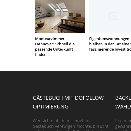
Monteurzimmer
Eigentumswohnungen
Hannover: Schnell die
bleiben in der Tat eine 
passende Unterkunft
faszinierende Investiti
finden.
GÄSTEBUCH MIT DOFOLLOW
BACKL
OPTIMIERUNG
WAHLW
Wer sich mal eben schnell im
In eine
Gästebuch verewigen möchte, braucht
gewähre