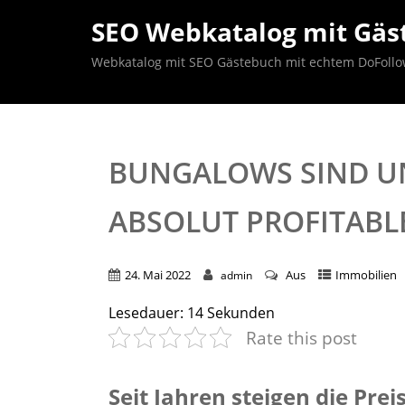
SEO Webkatalog mit Gäst
Webkatalog mit SEO Gästebuch mit echtem DoFollow B
BUNGALOWS SIND UN
ABSOLUT PROFITABLE
24. Mai 2022
Aus
Immobilien
admin
Lesedauer:
14
Sekunden
Rate this post
Seit Jahren steigen die Pr