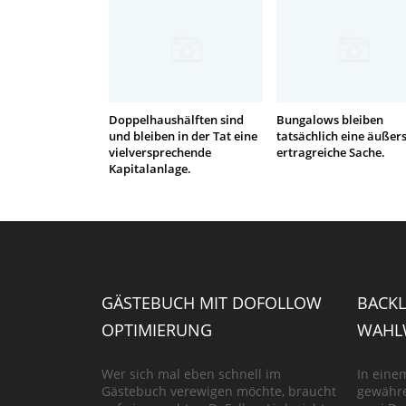
Doppelhaushälften sind
Bungalows bleiben
und bleiben in der Tat eine
tatsächlich eine äußers
vielversprechende
ertragreiche Sache.
Kapitalanlage.
GÄSTEBUCH MIT DOFOLLOW
BACKL
OPTIMIERUNG
WAHLW
Wer sich mal eben schnell im
In eine
Gästebuch verewigen möchte, braucht
gewähre