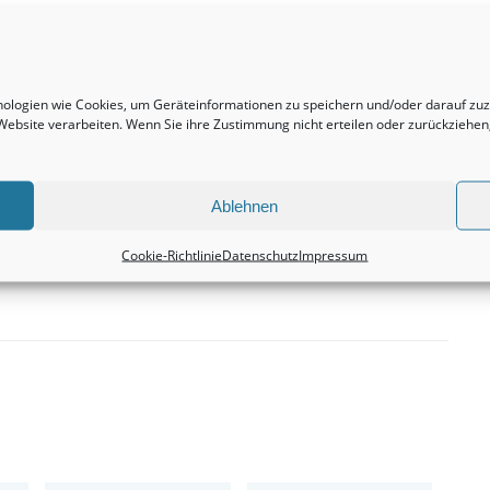
Nächster Beitrag
Penthousewohnungen bleiben durchweg eine
hnologien wie Cookies, um Geräteinformationen zu speichern und/oder darauf z
sehr ertragreiche Kapitalanlage.
r Website verarbeiten. Wenn Sie ihre Zustimmung nicht erteilen oder zurückzieh
Immobilienvermittlung
Ablehnen
Cookie-Richtlinie
Datenschutz
Impressum