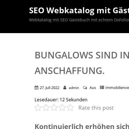
SEO Webkatalog mit Gäst
Webkatalog mit SEO Gästebuch mit echtem DoFollow B
BUNGALOWS SIND IN 
ANSCHAFFUNG.
27. Juli 2022
Aus
Immobilienve
admin
Lesedauer:
12
Sekunden
Rate this post
Kontinuierlich erhöhen si