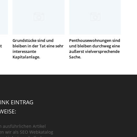
Grundstücke sind und
Penthousewohnungen sind
t
bleiben in der Tat eine sehr
und bleiben durchweg eine
interessante
äußerst vielversprechende
Kapitalanlage.
Sache.
INK EINTRAG
EISE:
m ausführlichen Artikel
n wir als SEO Webkatalog