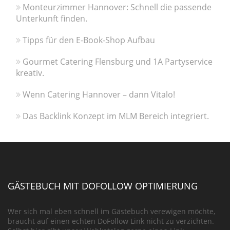
Monteurzimmer Hannover: Schnell die passende
Unterkunft finden.
Tipps für den E-Book-Shop Aufbau
Gourmet Catering Flensburg und 1A Partyservice
kreativ.
Wenn Catering Hannover – dann Vitalo!
Das Backlink Konzept im MLM Bereich integriert.
GÄSTEBUCH MIT DOFOLLOW OPTIMIERUNG
Wer sich mal eben schnell im Gästebuch verewigen möchte,
braucht auf einen echten DoFollow Link nicht zu verzichten.