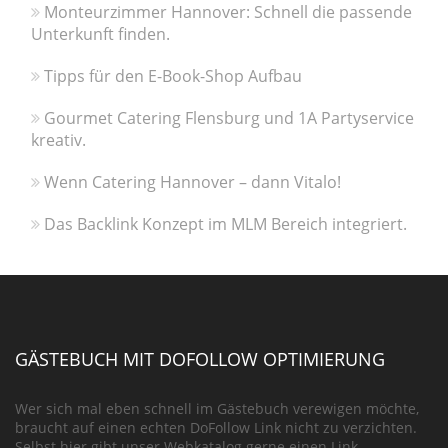
Monteurzimmer Hannover: Schnell die passende
Unterkunft finden.
Tipps für den E-Book-Shop Aufbau
Gourmet Catering Flensburg und 1A Partyservice
kreativ.
Wenn Catering Hannover – dann Vitalo!
Das Backlink Konzept im MLM Bereich integriert.
GÄSTEBUCH MIT DOFOLLOW OPTIMIERUNG
Wer sich mal eben schnell im Gästebuch verewigen möchte,
braucht auf einen echten DoFollow Link nicht zu verzichten.
Selbst hier gibt unser Webkatalog gerne einen Link.