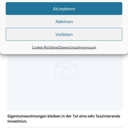
Akzeptieren
Monteurzimmer Hannover: Schnell die passende Unterkunft
Ablehnen
finden.
Vorlieben
Cookie-Richtlinie
Datenschutz
Impressum
Eigentumswohnungen bleiben in der Tat eine sehr faszinierende
Investition.