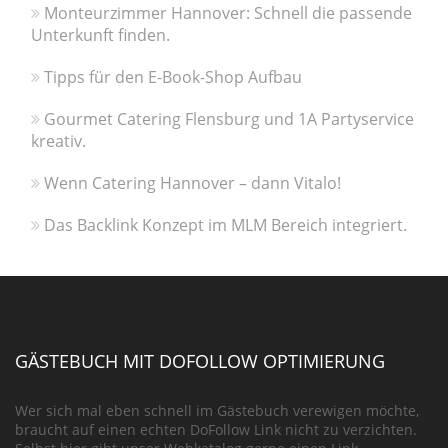
Monteurzimmer Hannover: Schnell die passende
Unterkunft finden.
Tipps für den E-Book-Shop Aufbau
Gourmet Catering Flensburg und 1A Partyservice
kreativ.
Wenn Catering Hannover – dann Vitalo!
Das Backlink Konzept im MLM Bereich integriert.
GÄSTEBUCH MIT DOFOLLOW OPTIMIERUNG
Wer sich mal eben schnell im Gästebuch verewigen möchte,
braucht auf einen echten DoFollow Link nicht zu verzichten.