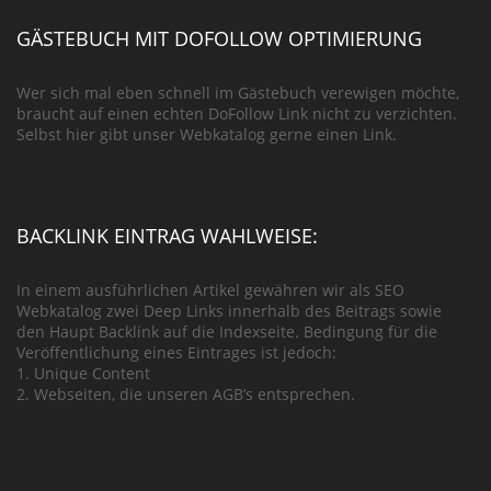
GÄSTEBUCH MIT DOFOLLOW OPTIMIERUNG
Wer sich mal eben schnell im Gästebuch verewigen möchte,
braucht auf einen echten DoFollow Link nicht zu verzichten.
Selbst hier gibt unser Webkatalog gerne einen Link.
BACKLINK EINTRAG WAHLWEISE:
In einem ausführlichen Artikel gewähren wir als SEO
Webkatalog zwei Deep Links innerhalb des Beitrags sowie
den Haupt Backlink auf die Indexseite. Bedingung für die
Veröffentlichung eines Eintrages ist jedoch:
1. Unique Content
2. Webseiten, die unseren AGB’s entsprechen.