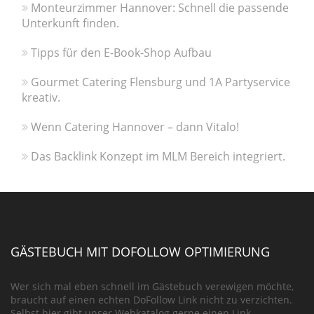
Monteurzimmer Hannover: Schnell die passende
Unterkunft finden.
Tipps für den E-Book-Shop Aufbau
Gourmet Catering Flensburg und 1A Partyservice
kreativ.
Wenn Catering Hannover – dann Vitalo!
Das Backlink Konzept im MLM Bereich integriert.
GÄSTEBUCH MIT DOFOLLOW OPTIMIERUNG
Wer sich mal eben schnell im Gästebuch verewigen möchte,
braucht auf einen echten DoFollow Link nicht zu verzichten.
Selbst hier gibt unser Webkatalog gerne einen Link.